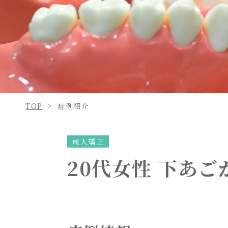
TOP
症例紹介
成人矯正
20代女性 下あ