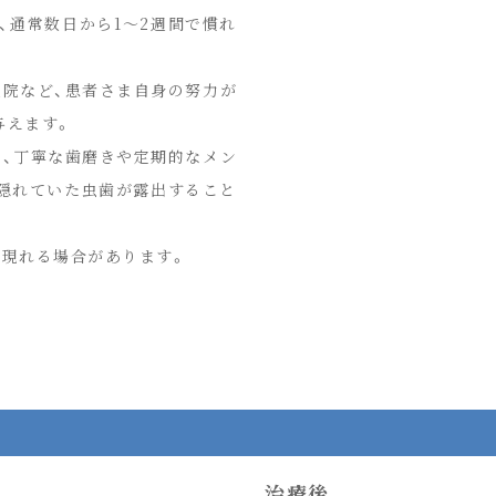
、通常数日から1〜2週間で慣れ
通院など、患者さま自身の努力が
与えます。
め、丁寧な歯磨きや定期的なメン
、隠れていた虫歯が露出すること
が現れる場合があります。
治療後