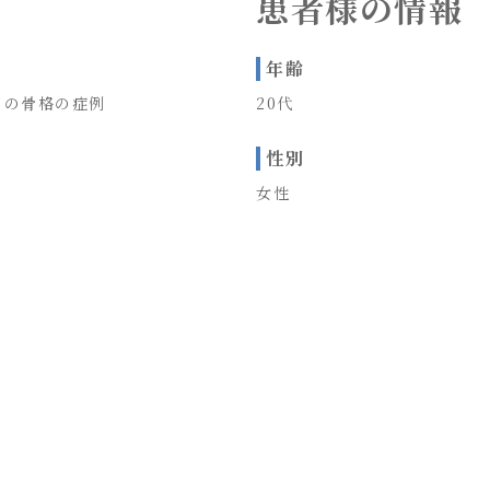
患者様の情報
年齢
口の骨格の症例
20代
性別
女性