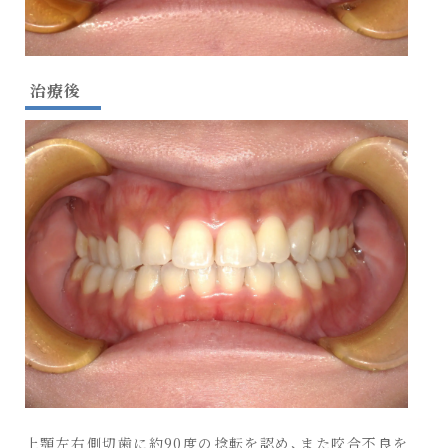
治療後
上顎左右側切歯に約90度の捻転を認め、また咬合不良を