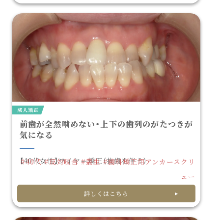
成人矯正
前歯が全然噛めない・上下の歯列のがたつきが
気になる
【40代女性】ワイヤー矯正（抜歯を伴う）
#40代
#反対咬合
#叢生
#歯科矯正用アンカースクリ
ュー
詳しくはこちら