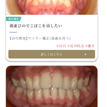
成人矯正
歯並びのでこぼこを治したい
【10代男性】ワイヤー矯正（抜歯を伴う）
#10代
#反対咬合
#叢生
詳しくはこちら