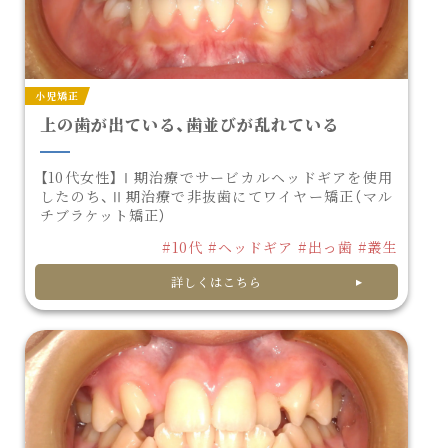
小児矯正
上の歯が出ている、歯並びが乱れている
【10代女性】Ⅰ期治療でサービカルヘッドギアを使用
したのち、Ⅱ期治療で非抜歯にてワイヤー矯正（マル
チブラケット矯正）
#10代
#ヘッドギア
#出っ歯
#叢生
詳しくはこちら