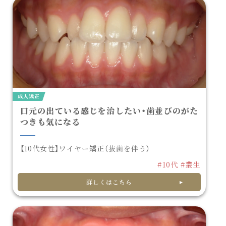
成人矯正
口元の出ている感じを治したい・歯並びのがた
つきも気になる
【10代女性】ワイヤー矯正（抜歯を伴う）
#10代
#叢生
詳しくはこちら