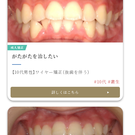
成人矯正
がたがたを治したい
【10代男性】ワイヤー矯正（抜歯を伴う）
#10代
#叢生
詳しくはこちら