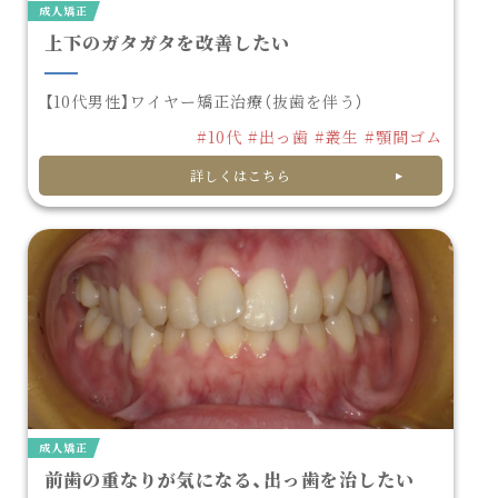
成人矯正
上下のガタガタを改善したい
【10代男性】ワイヤー矯正治療（抜歯を伴う）
#10代
#出っ歯
#叢生
#顎間ゴム
詳しくはこちら
成人矯正
前歯の重なりが気になる、出っ歯を治したい