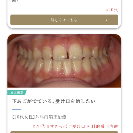
歯）
#10代
詳しくはこちら
成人矯正
下あごがでている、受け口を治したい
【20代女性】外科的矯正治療
#20代
#すきっぱ
#受け口
外科的矯正治療