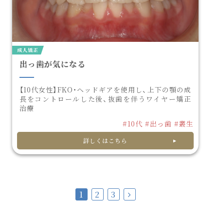
成人矯正
出っ歯が気になる
【10代女性】FKO・ヘッドギアを使用し、上下の顎の成
長をコントロールした後、抜歯を伴うワイヤー矯正
治療
#10代
#出っ歯
#叢生
詳しくはこちら
1
2
3